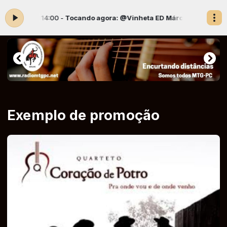
s 12:00 às 14:00 -
Tocando agora: @Vinheta ED Márcia Freitas (1)
En
Exemplo de promoção