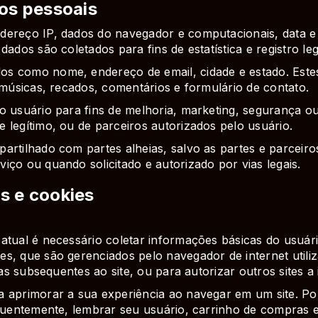
os pessoais
dereço IP, dados do navegador e computacionais, data e
ados são coletados para fins de estatística e registro leg
os como nome, endereço de email, cidade e estado. Este
 músicas, recados, comentários e formulário de contato.
 usuário para fins de melhoria, marketing, segurança ou r
 legítimo, ou de parceiros autorizados pelo usuário.
artilhado com partes alheias, salvo as partes e parceir
iço ou quando solicitado e autorizado por vias legais.
s e cookies
tual é necessário coletar informações básicas do usuário
s, que são gerenciados pelo navegador de internet utili
tas subsequentes ao site, ou para autorizar outros sites a i
a aprimorar a sua experiência ao navegar em um site. P
equentemente, lembrar seu usuário, carrinho de compras 