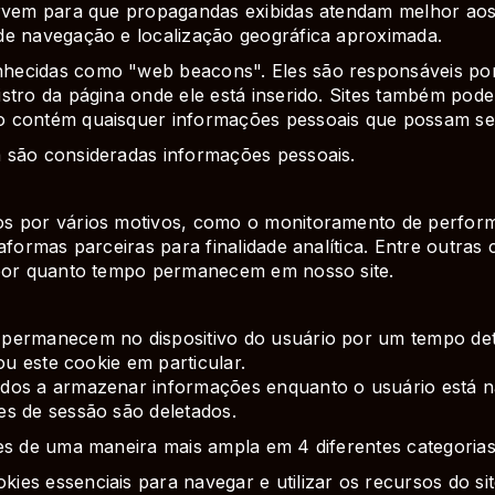
ervem para que propagandas exibidas atendam melhor aos
de navegação e localização geográfica aproximada.
ecidas como "web beacons". Eles são responsáveis por c
stro da página onde ele está inserido. Sites também pod
 contém quaisquer informações pessoais que possam ser u
 são consideradas informações pessoais.
os por vários motivos, como o monitoramento de perform
aformas parceiras para finalidade analítica. Entre outras 
 por quanto tempo permanecem em nosso site.
permanecem no dispositivo do usuário por um tempo det
ou este cookie em particular.
dos a armazenar informações enquanto o usuário está na
es de sessão são deletados.
ies de uma maneira mais ampla em 4 diferentes categoria
kies essenciais para navegar e utilizar os recursos do s