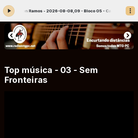
gora: Odilon Ramos - 2026-08-08,09 - Bloco 05 - Campo Afora 79
Top música - 03 - Sem
Fronteiras